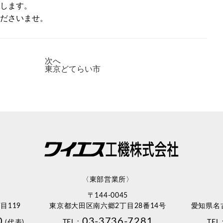
します。
ださいませ。
次へ
東京どてらい市
〈東部営業所〉
〒144-0045
目119
東京都大田区南六郷2丁目28番14号
愛知県名
0
03-3736-7281
(代表)
TEL :
TEL 